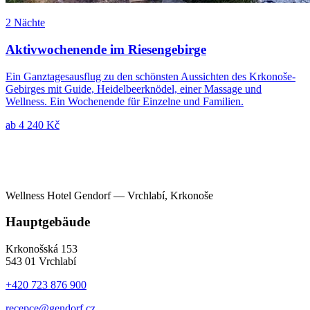
2 Nächte
Aktivwochenende im Riesengebirge
Ein Ganztagesausflug zu den schönsten Aussichten des Krkonoše-
Gebirges mit Guide, Heidelbeerknödel, einer Massage und
Wellness. Ein Wochenende für Einzelne und Familien.
ab
4 240 Kč
Wellness Hotel Gendorf — Vrchlabí, Krkonoše
Hauptgebäude
Krkonošská 153
543 01 Vrchlabí
+420 723 876 900
recepce@gendorf.cz